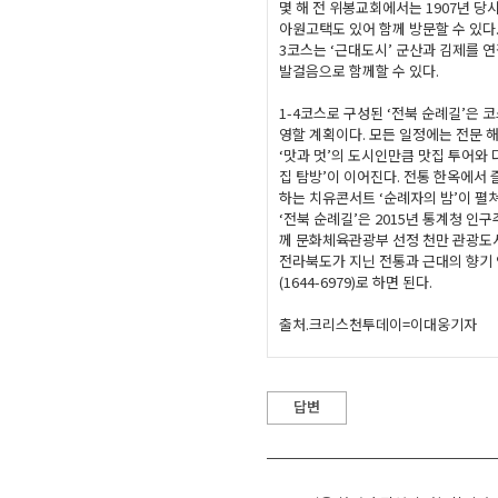
몇 해 전 위봉교회에서는 1907년 당
아원고택도 있어 함께 방문할 수 있다
3코스는 ‘근대도시’ 군산과 김제를 
발걸음으로 함께할 수 있다.
1-4코스로 구성된 ‘전북 순례길’은 코
영할 계획이다. 모든 일정에는 전문 
‘맛과 멋’의 도시인만큼 맛집 투어와 
집 탐방’이 이어진다. 전통 한옥에서
하는 치유콘서트 ‘순례자의 밤’이 펼
‘전북 순례길’은 2015년 통계청 
께 문화체육관광부 선정 천만 관광도시
전라북도가 지닌 전통과 근대의 향기 
(1644-6979)로 하면 된다.
출처.크리스천투데이=이대웅기자
답변