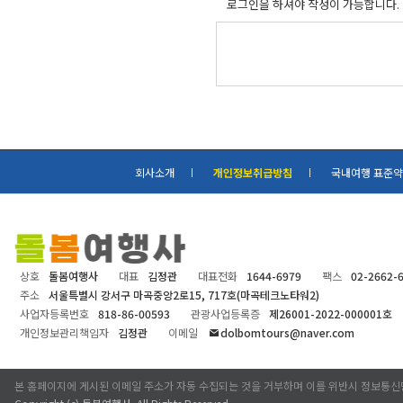
로그인을 하셔야 작성이 가능합니다.
회사소개
개인정보취급방침
국내여행 표준
상호
돌봄여행사
대표
김정관
대표전화
1644-6979
팩스
02-2662-
주소
서울특별시 강서구 마곡중앙2로15, 717호(마곡테크노타워2)
사업자등록번호
818-86-00593
관광사업등록증
제26001-2022-000001호
개인정보관리책임자
김정관
이메일
dolbomtours@naver.com
본 홈페이지에 게시된 이메일 주소가 자동 수집되는 것을 거부하며 이를 위반시 정보통신