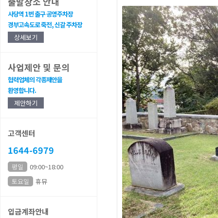
출발장소 안내
사당역 1번 출구 공영주차장
경부고속도로 죽전, 신갈 주차장
상세보기
사업제안 및 문의
협력업체의 각종제안을
환영합니다.
제안하기
고객센터
1644-6979
평일
09:00~18:00
토요일
휴뮤
입금계좌안내