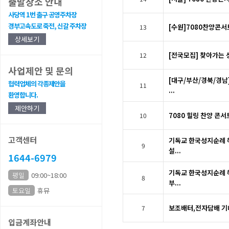
출발장소 안내
사당역 1번 출구 공영주차장
경부고속도로 죽전, 신갈 주차장
[수원]7080찬양콘서
13
상세보기
[전국모집] 찾아가는 
12
사업제안 및 문의
[대구/부산/경북/경
협력업체의 각종제안을
11
...
환영합니다.
제안하기
7080 힐링 찬양 콘서
10
고객센터
기독교 한국성지순례 
9
설...
1644-6979
기독교 한국성지순례 
평일
09:00~18:00
8
부...
토요일
휴뮤
보조배터,전자담배 기
7
입금계좌안내