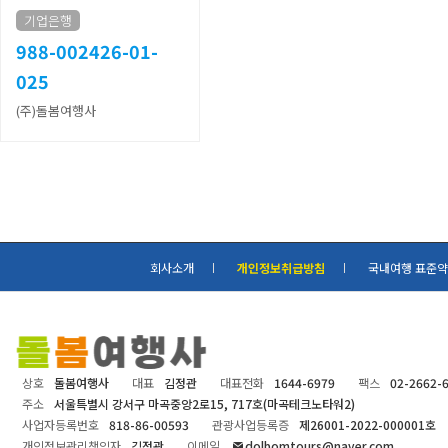
기업은행
988-002426-01-
025
(주)돌봄여행사
회사소개
개인정보취급방침
국내여행 표준
상호
돌봄여행사
대표
김정관
대표전화
1644-6979
팩스
02-2662-
주소
서울특별시 강서구 마곡중앙2로15, 717호(마곡테크노타워2)
사업자등록번호
818-86-00593
관광사업등록증
제26001-2022-000001호
개인정보관리책임자
김정관
이메일
dolbomtours@naver.com