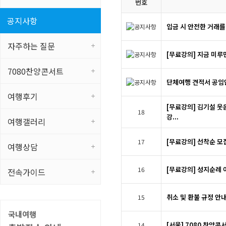
번호
공지사항
입금 시 안전한 거래를
자주하는 질문
[무료강의] 지금 미루면
7080찬양콘서트
단체여행 견적서 공임
여행후기
[무료강의] 김기설 
18
강...
여행갤러리
[무료강의] 선착순 모
17
여행상담
[무료강의] 성지순례 
16
전속가이드
취소 및 환불 규정 안
15
국내여행
[서울] 7080 찬양콘
14