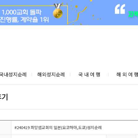
국내성지순례
해외성지순례
국 내 여 행
해 외 여 
후기
#240419 희망샘교회의 일본(요코하마,도쿄)성지순례