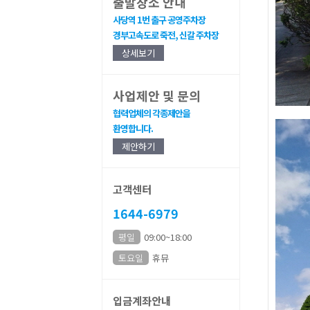
출발장소 안내
사당역 1번 출구 공영주차장
경부고속도로 죽전, 신갈 주차장
상세보기
사업제안 및 문의
협력업체의 각종제안을
환영합니다.
제안하기
고객센터
1644-6979
평일
09:00~18:00
토요일
휴뮤
입금계좌안내