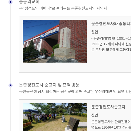
증동리교회
→"섬전도의 어머니"로 불리우는 문준경전도사의 사역지
문준경전도사와 증동리
신안
<문준경(文俊卿·1891∼1
1908년 17세의 나이에 
은 두사람 모두에게 고통이었
문준경전도사 순교지 및 묘역 방문
→한국전쟁 당시 퇴각하는 공산군에 의해 순교한 우전리해변 및 묘역 방
문준경전도사순교지
신안
문준경전도사는 한국전쟁이 
명으로 1950년 10월 4