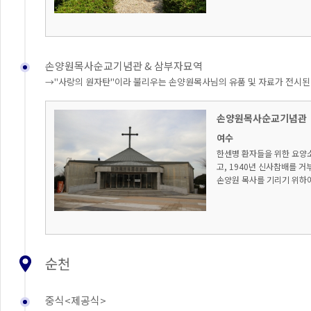
손양원목사순교기념관 & 삼부자묘역
→"사랑의 원자탄"이라 불리우는 손양원목사님의 유품 및 자료가 전시된
손양원목사순교기념관
여수
한센병 환자들을 위한 요양
고, 1940년 신사참배를 
손양원 목사를 기리기 위하여 1
순천
중식<제공식>