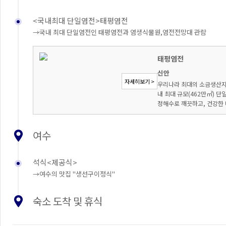
<국내최대 단일염전>태평염전
→국내 최대 단일염전인 태평염전과 염생식물원,염전전망대 관람
태평염전
신안
자세히보기 >
우리나라 최대의 소금생산지
내 최대 규모(462만㎡) 
정해수로 깨끗하고, 건강한 
여수
석식<제공식>
→여수의 맛집 "생선구이정식"
숙소 도착 및 휴식