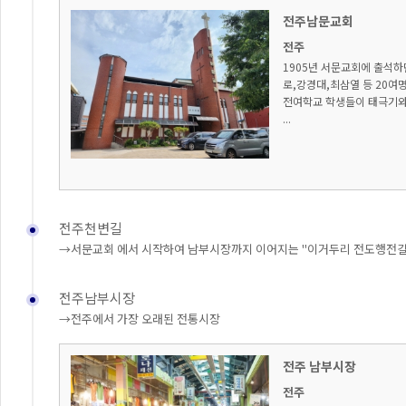
전주남문교회
전주
1905년 서문교회에 출석
로,강경대,최삼열 등 20여명
전여학교 학생들이 태극기와
...
전주천변길
→서문교회 에서 시작하여 남부시장까지 이어지는 "이거두리 전도행전길
전주남부시장
→전주에서 가장 오래된 전통시장
전주 남부시장
전주