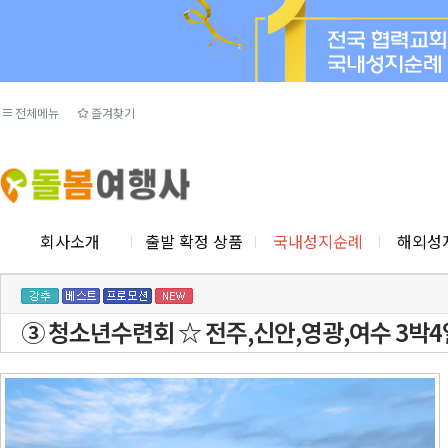
전체메뉴
즐겨찾기
회사소개
출발 확정 상품
국내성지순례
해외성
③ 청소년수련회 ☆ 전주,신안,영광,여수 3박4