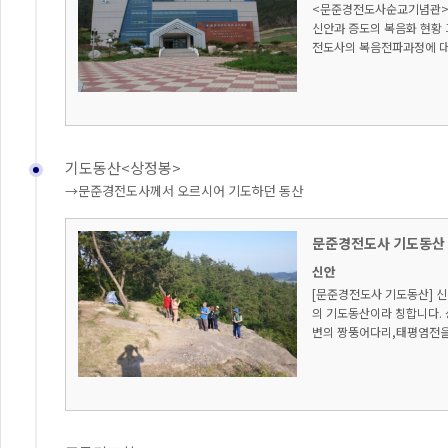
<문준경전도사순교기념관> 
신안과 증도의 복음화 현황
전도사의 복음전파과정에 대한
기도동산<상정봉>
→문준경전도사께서 오르시어 기도하던 동산
문준경전도사 기도동산
신안
[문준경전도사 기도동산] 신
의 기도동산이라 칭합니다.
변의 짱뚱어다리,태평염전을 