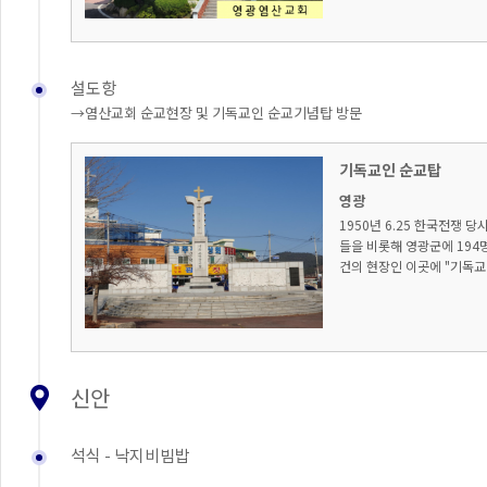
설도항
→염산교회 순교현장 및 기독교인 순교기념탑 방문
기독교인 순교탑
영광
1950년 6.25 한국전쟁 
들을 비롯해 영광군에 194
건의 현장인 이곳에 "기독교
신안
석식 - 낙지비빔밥