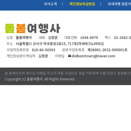
회사소개
개인정보취급방침
국내여행 표준
상호
돌봄여행사
대표
김정관
대표전화
1644-6979
팩스
02-2662-
주소
서울특별시 강서구 마곡중앙2로15, 717호(마곡테크노타워2)
사업자등록번호
818-86-00593
관광사업등록증
제26001-2022-000001호
개인정보관리책임자
김정관
이메일
dolbomtours@naver.com
본 홈페이지에 게시된 이메일 주소가 자동 수집되는 것을 거부하며 이를 위반시 정보통신
Copyright (c)
돌봄여행사
. All Rights Reserved.