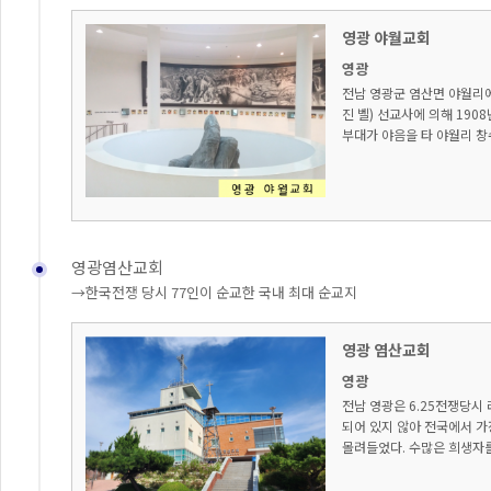
영광 야월교회
영광
전남 영광군 염산면 야월리
진 벨) 선교사에 의해 1908
부대가 야음을 타 야월리 창
영광염산교회
→한국전쟁 당시 77인이 순교한 국내 최대 순교지
영광 염산교회
영광
전남 영광은 6.25전쟁당시
되어 있지 않아 전국에서 가
몰려들었다. 수많은 희생자를