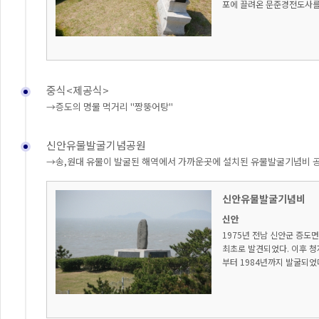
포에 끌려온 문준경전도사를 
중식<제공식>
→증도의 명물 먹거리 "짱뚱어탕"
신안유물발굴기념공원
→송,원대 유물이 발굴된 해역에서 가까운곳에 설치된 유물발굴기념비 
신안유물발굴기념비
신안
1975년 전남 신안군 증도
최초로 발견되었다. 이후 청자
부터 1984년까지 발굴되었다