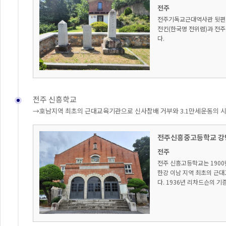
전주
전주기독교근대역사관 뒷편 
전킨(한국명 전위렴)과 전주
다.
전주 신흥학교
→호남지역 최초의 근대교육기관으로 신사참배 거부와 3.1만세운동의 시
전주신흥중고등학교 강
전주
전주 신흥고등학교는 190
한강 이남 지역 최초의 근
다. 1936년 리차드슨의 기증