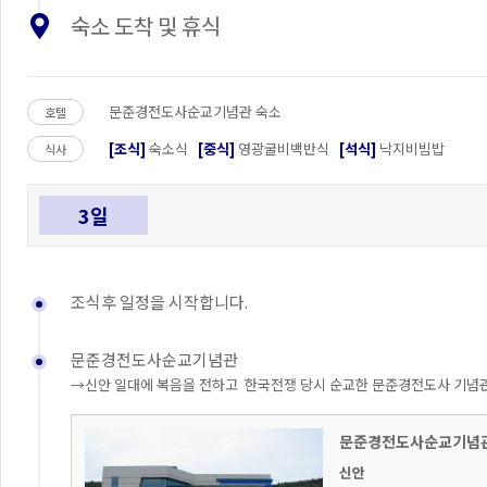
숙소 도착 및 휴식
문준경전도사순교기념관 숙소
호텔
[조식]
숙소식
[중식]
영광굴비백반식
[석식]
낙지비빔밥
식사
3일
조식후 일정을 시작합니다.
문준경전도사순교기념관
→신안 일대에 복음을 전하고 한국전쟁 당시 순교한 문준경전도사 기념
문준경전도사순교기념
신안