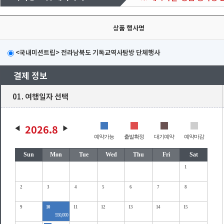
상품 행사명
<국내미션트립> 전라남북도 기독교역사탐방 단체행사
결제 정보
01. 여행일자 선택
2026.8
예약가능
출발확정
대기예약
예약마감
Sun
Mon
Tue
Wed
Thu
Fri
Sat
1
2
3
4
5
6
7
8
9
10
11
12
13
14
15
550,000