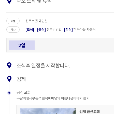
숙소 도착 및 휴식
전주호텔 다인실
호텔
[조식]
[중식]
전주비빔밥
[석식]
한옥마을 자유식
식사
2일
조식후 일정을 시작합니다.
김제
금산교회
→남녀칠세부동석 한옥예배당의 아름다운이야기 듣기
김제 금산교회