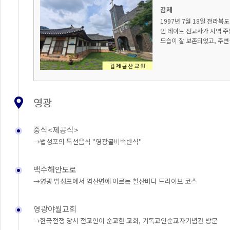
김제
1997년 7월 18일 전라북
인 데이트 선교사가 지역 주
모습이 잘 보존되었고, 주변
영광
중식<제공식>
→법성포의 특선음식 "영광굴비백반식"
백수해안도로
→영광 법성포에서 염산면에 이르는 칠산바다 드라이브 코스
영광야월교회
→한국전쟁 당시 전교인이 순교한 교회, 기독교인순교자기념관 방문