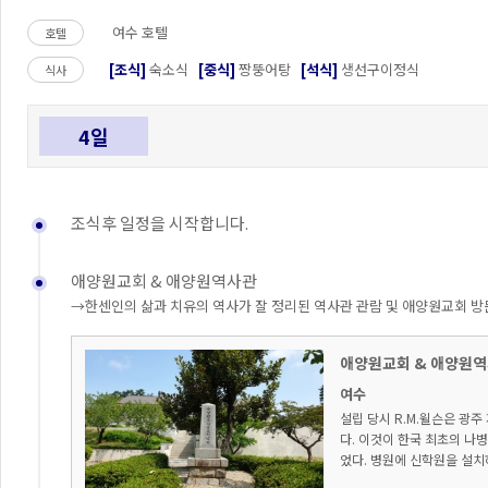
여수 호텔
호텔
[조식]
숙소식
[중식]
짱뚱어탕
[석식]
생선구이정식
식사
4일
조식후 일정을 시작합니다.
애양원교회 & 애양원역사관
→한센인의 삶과 치유의 역사가 잘 정리된 역사관 관람 및 애양원교회 방
애양원교회 & 애양원
여수
설립 당시 R.M.윌슨은 광
다. 이것이 한국 최초의 나
었다. 병원에 신학원을 설치