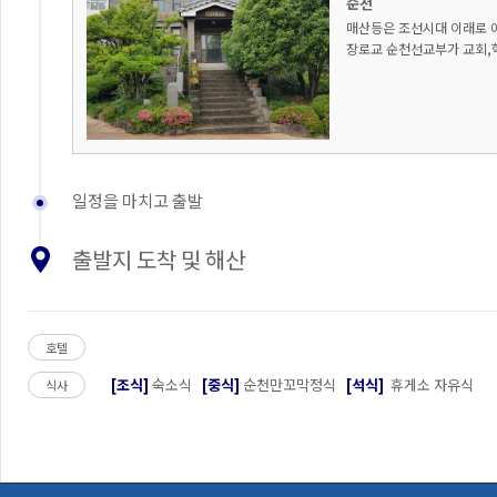
순천
매산등은 조선시대 이래로 아
장로교 순천선교부가 교회,학
일정을 마치고 출발
출발지 도착 및 해산
호텔
[조식]
숙소식
[중식]
순천만꼬막정식
[석식]
휴게소 자유식
식사