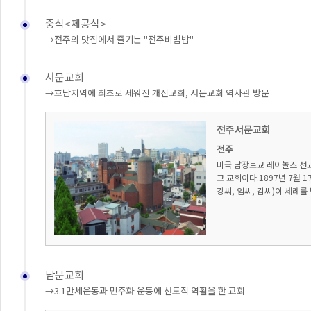
중식<제공식>
→전주의 맛집에서 즐기는 "전주비빔밥"
서문교회
→호남지역에 최초로 세워진 개신교회, 서문교회 역사관 방문
전주서문교회
전주
미국 남장로교 레이놀즈 선교
교 교회이다.1897년 7월 
강씨, 임씨, 김씨)이 세례를 
남문교회
→3.1만세운동과 민주화 운동에 선도적 역활을 한 교회