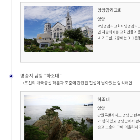
양양감리교회
양양
<양양감리교회> 양양감리교회
년 지금의 6층 교회건물이 
벽 기도실, 2층에는 3·1운
명승지 탐방 "하조대"
→조선의 개국공신 하륜과 조준에 관련된 전설이 남아있는 암석해안
하조대
양양
강원특별자치도 양양군 현북
가 섞여 있고 양양군에서 관
솟고 노송이 그에 어울려서 경