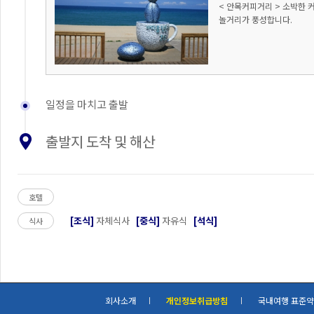
< 안목커피거리 > 소박한 
놀거리가 풍성합니다.
일정을 마치고 출발
출발지 도착 및 해산
호텔
[조식]
자체식사
[중식]
자유식
[석식]
식사
회사소개
개인정보취급방침
국내여행 표준