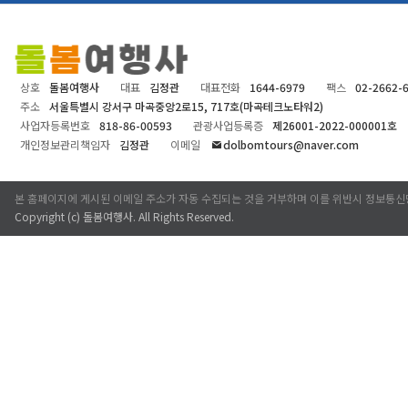
상호
돌봄여행사
대표
김정관
대표전화
1644-6979
팩스
02-2662-
주소
서울특별시 강서구 마곡중앙2로15, 717호(마곡테크노타워2)
사업자등록번호
818-86-00593
관광사업등록증
제26001-2022-000001호
개인정보관리책임자
김정관
이메일
dolbomtours@naver.com
본 홈페이지에 게시된 이메일 주소가 자동 수집되는 것을 거부하며 이를 위반시 정보통신
Copyright (c)
돌봄여행사
. All Rights Reserved.