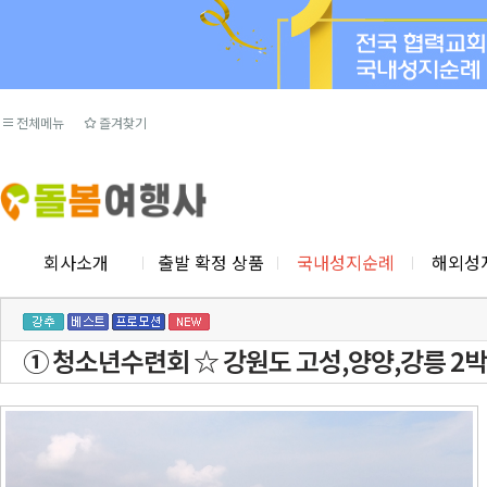
전체메뉴
즐겨찾기
회사소개
출발 확정 상품
국내성지순례
해외성
① 청소년수련회 ☆ 강원도 고성,양양,강릉 2