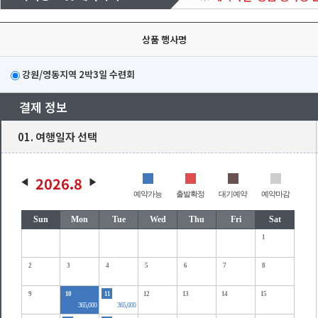
상품 행사명
강원/영동지역 2박3일 수련회
결제 정보
01. 여행일자 선택
2026.8
예약가능
출발확정
대기예약
예약마감
Sun
Mon
Tue
Wed
Thu
Fri
Sat
1
2
3
4
5
6
7
8
9
10
11
12
13
14
15
365,000
365,000