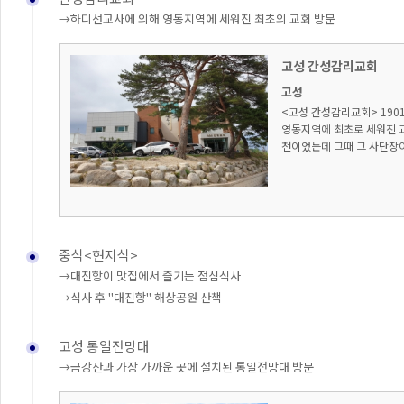
→하디선교사에 의해 영동지역에 세워진 최초의 교회 방문
고성 간성감리교회
고성
<고성 간성감리교회> 190
영동지역에 최초로 세워진 교
천이었는데 그때 그 사단장이
중식<현지식>
→대진항이 맛집에서 즐기는 점심식사
→식사 후 "대진항" 해상공원 산책
고성 통일전망대
→금강산과 가장 가까운 곳에 설치된 통일전망대 방문