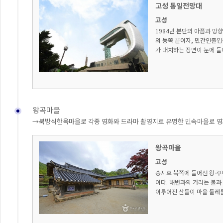
고성 통일전망대
고성
1984년 분단의 아픔과 망
의 동쪽 끝이자, 민간인출입
가 대치하는 장면이 눈에 들어
왕곡마을
→북방식한옥마을로 각종 영화와 드라마 촬영지로 유명한 민속마을로 영
왕곡마을
고성
송지호 북쪽에 들어선 왕곡
이다. 해변과의 거리는 불과
이루어진 산들이 마을 둘레를