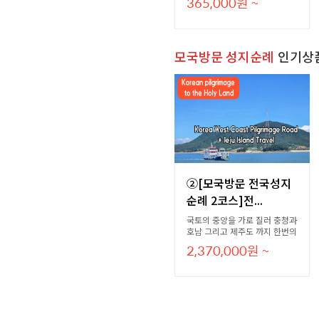
365,000
원
~
한 설명과 그분들의 사역에 대한
이야기를 듣는 성지순례코스 입
니다.
모국방문 성지순례
인기상
②[모국방문 전국성지
순례 2코스]전...
국토의 중앙을 가로 질러 충청과
호남 그리고 제주도 까지 한번의
여행으로 다녀올 수 있는 일정입
2,370,000
원
~
니다. 모국 방문을 하시는 분들
에게 추천 드립니다.