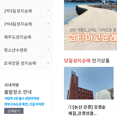
2박3일성지순례
3박4일성지순례
제주도성지순례
청소년수련회
당일성지순례
인기상품
모국방문 성지순례
국내여행
출발장소 안내
사당역 1번 출구 공영주차장
경부고속도로 죽전, 신갈 주차장
①[논산 강경] 강경순
상세보기
례길,강경성결...