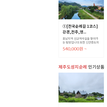
①[전국순례길 1코스]
강경,전주,영...
호남지역 선교역사길을 찾아가
는 탐방입니다.또한 신안증도의
문준경전도사의 복음 전파 이야
540,000
원
~
기와 여수 애양원,손양원목사님
의 순교기념관을 탐방하는 전라
도 순례길입니다.
제주도성지순례
인기상품