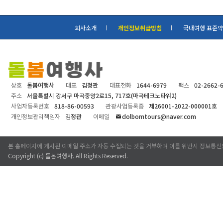
회사소개
개인정보취급방침
국내여행 표준
상호
돌봄여행사
대표
김정관
대표전화
1644-6979
팩스
02-2662-
주소
서울특별시 강서구 마곡중앙2로15, 717호(마곡테크노타워2)
사업자등록번호
818-86-00593
관광사업등록증
제26001-2022-000001호
개인정보관리책임자
김정관
이메일
dolbomtours@naver.com
본 홈페이지에 게시된 이메일 주소가 자동 수집되는 것을 거부하며 이를 위반시 정보통신
Copyright (c)
돌봄여행사
. All Rights Reserved.