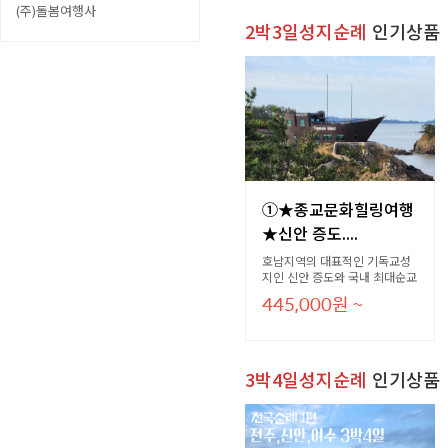
이어져 있습니다. 예수님의 12
(주)돌봄여행사
제자의 집은 이길 중간,중간 세
2박3일성지순례
인기상품
워져 있으며 순례자들을 위한 기
도처와 쉼터를 제공하고 있습니
다.
①★종교문화힐링여행
★신안 증도....
호남지역의 대표적인 기독교성
지인 신안 증도와 국내 최대순교
지인 영광,그리고 손양원목사의
445,000
원
~
사역지인 여수애양원을 탐방하
는 성지순례 여행입니다. 각 지
역의 명품 관광지를 포함하고 있
으며 편안한 숙소와 지역 특산음
식으로 식당을 준비하였습니다.
3박4일성지순례
인기상품