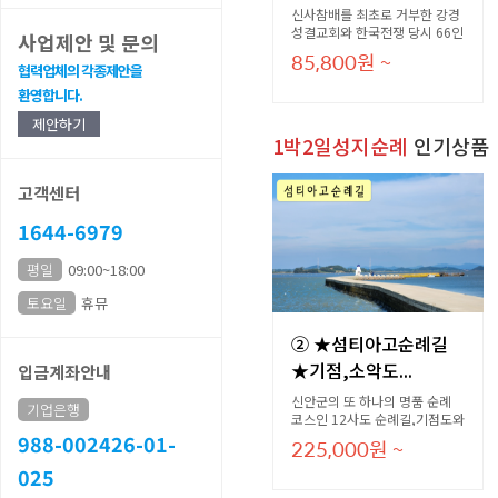
신사참배를 최초로 거부한 강경
성결교회와 한국전쟁 당시 66인
사업제안 및 문의
이 순교한 논산병촌교회를 중심
85,800
원
~
으로 강경지역의 기독교역사를
협력업체의 각종제안을
탐방하는 순례 여행입니다.
환영합니다.
제안하기
1박2일성지순례
인기상품
고객센터
1644-6979
평일
09:00~18:00
토요일
휴뮤
② ★섬티아고순례길
★기점,소악도...
입금계좌안내
신안군의 또 하나의 명품 순례
기업은행
코스인 12사도 순례길,기점도와
소악도 그리고 부속섬에 12사도
988-002426-01-
225,000
원
~
의 이름을 딴 작은 집을 걸어서
025
탐방하는 일정입니다. 총 길이는
12km이며, 섬마을과 노두길이