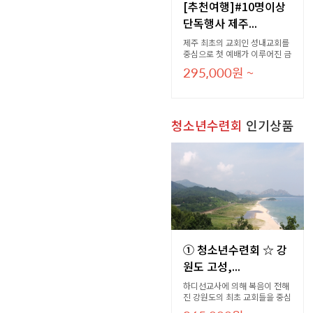
[추천여행]#10명이상
단독행사 제주...
제주 최초의 교회인 성내교회를
중심으로 첫 예배가 이루어진 금
성교회, 이도종목사이 사역지 대
295,000
원
~
정교회, 조남수목사의 사역지 모
슬포교회를 방문하는 성지순례
코스 입니다. 제주의 필수관광지
와 맛집을 포함하였습니다.
청소년수련회
인기상품
① 청소년수련회 ☆ 강
원도 고성,...
하디선교사에 의해 복음이 전해
진 강원도의 최초 교회들을 중심
으로 강원지역의 선교역사에 대